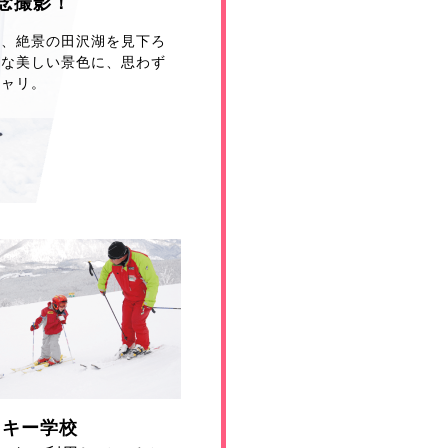
念撮影！
と、絶景の田沢湖を見下ろ
うな美しい景色に、思わず
シャリ。
スキー学校