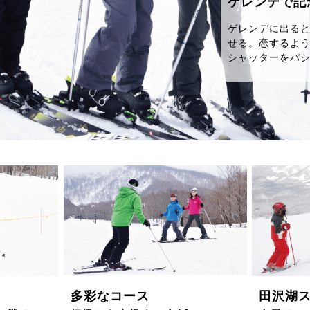
ゲレンデで記
ゲレンデに出る
せる。恋するよ
シャッターをパ
多彩なコース
田沢湖