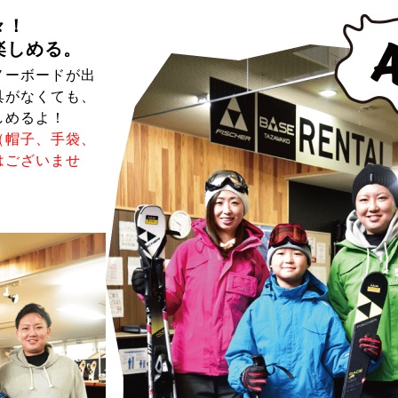
々！
楽しめる。
ノーボードが出
具がなくても、
しめるよ！
（帽子、手袋、
はございませ