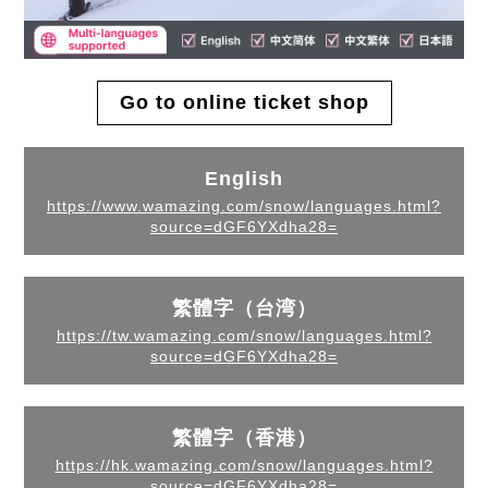
Go to online ticket shop
English
https://www.wamazing.com/snow/languages.html?
source=dGF6YXdha28=
繁體字（台湾）
https://tw.wamazing.com/snow/languages.html?
source=dGF6YXdha28=
繁體字（香港）
https://hk.wamazing.com/snow/languages.html?
source=dGF6YXdha28=